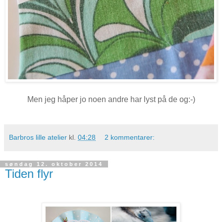
Men jeg håper jo noen andre har lyst på de og:-)
Barbros lille atelier
kl.
04:28
2 kommentarer:
søndag 12. oktober 2014
Tiden flyr