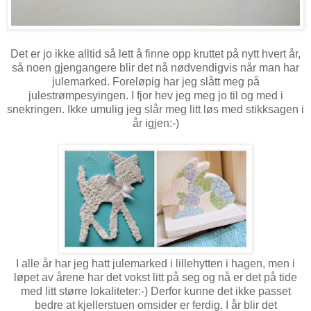
Det er jo ikke alltid så lett å finne opp kruttet på nytt hvert år,
så noen gjengangere blir det nå nødvendigvis når man har
julemarked. Foreløpig har jeg slått meg på
julestrømpesyingen. I fjor hev jeg meg jo til og med i
snekringen. Ikke umulig jeg slår meg litt løs med stikksagen i
år igjen:-)
I alle år har jeg hatt julemarked i lillehytten i hagen, men i
løpet av årene har det vokst litt på seg og nå er det på tide
med litt større lokaliteter:-) Derfor kunne det ikke passet
bedre at kjellerstuen omsider er ferdig. I år blir det