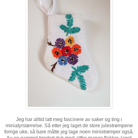
Jeg har alltid latt meg fascinere av saker og ting i
miniatyrstørrelse. Så etter jeg laget de store julestrømpene
forrige uke, så bare måtte jeg lage noen ministrømper også.
Av en gammel brodert duk med altfor mange flekker, laget