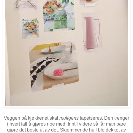
Veggen på kjøkkenet skal
muligens
tapetseres. Den trenger
i hvert fall å gjøres noe med. Inntil videre så får man bare
gjøre det beste ut av det. Skjemmende hull ble dekket av