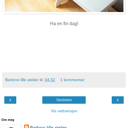
Ha en fin dag!
Barbros lille atelier
kl.
04:32
1 kommentar:
‹
›
Startsiden
Vis nettversjon
Om meg
Barbros lille atelier