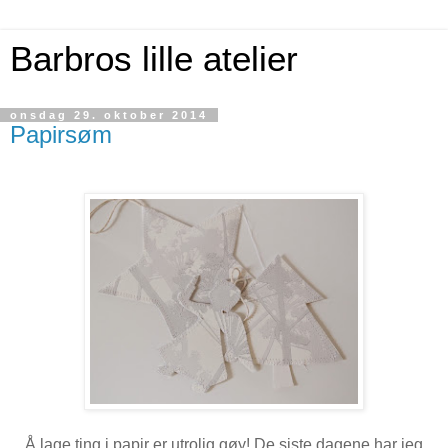
Barbros lille atelier
onsdag 29. oktober 2014
Papirsøm
Å lage ting i papir er utrolig gøy! De siste dagene har jeg